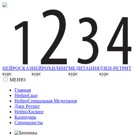
НЕЙРОСКАЗ
НЕЙРОХИЛИНГ
МЕДИТАЦИЯ
ДЗЕН-РЕТРИТ
курс
курс
курс
курс
МЕНЮ
Главная
НейроСказ
НейроСпиральная Медитация
Дзен Ретрит
НейроХилинг
Календарь
Специалисты